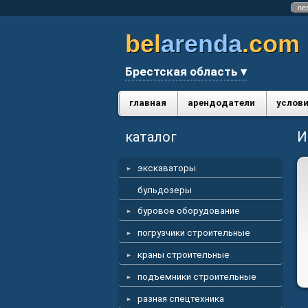
ne
bel
arenda
.com
Брестская область ▾
главная
арендодатели
услови
каталог
И
экскаваторы
бульдозеры
буровое оборудование
погрузчики строительные
краны строительные
подъемники строительные
разная спецтехника