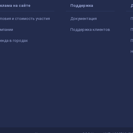
клама на сайте
Поддержка
ловия и стоимость участия
Документация
П
мпании
Поддержка клиентов
П
енда в городах
П
Н