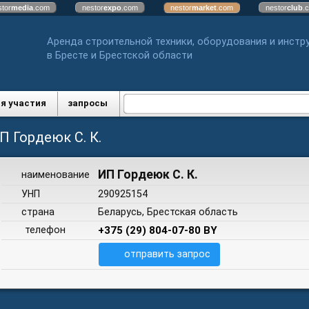
stor
media
.com
nestor
expo
.com
nestor
market
.com
nestor
club
.
Аренда строительной техники, оборудования и инстр
в Бресте и Брестской области
я участия
запросы
П Гордеюк С. К.
ИП Гордеюк С. К.
наименование
УНП
290925154
страна
Беларусь, Брестская область
телефон
+375 (29) 804-07-80 BY
отправить запрос