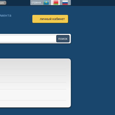
страна
com
умента
личный кабинет