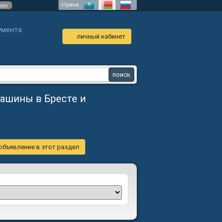
страна
com
умента
личный кабинет
ашины в Бресте и
объявление в этот раздел