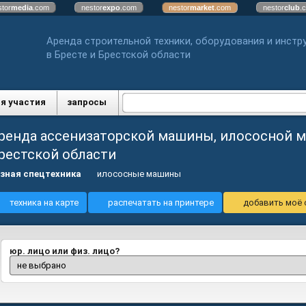
stor
media
.com
nestor
expo
.com
nestor
market
.com
nestor
club
.
Аренда строительной техники, оборудования и инстр
в Бресте и Брестской области
я участия
запросы
ренда ассенизаторской машины, илососной м
рестской области
зная спецтехника
илососные машины
техника на карте
распечатать на принтере
добавить моё 
юр. лицо или физ. лицо?