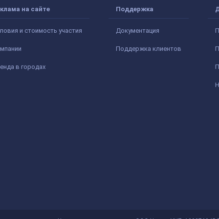
клама на сайте
Поддержка
ловия и стоимость участия
Документация
П
мпании
Поддержка клиентов
П
енда в городах
П
Н