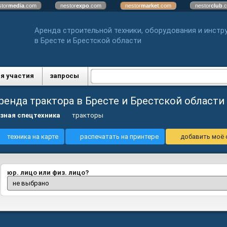
stor
media
.com
nestor
expo
.com
nestor
market
.com
nestor
club
.
Аренда строительной техники, оборудования и инстр
в Бресте и Брестской области
я участия
запросы
ренда трактора в Бресте и Брестской области
зная спецтехника
тракторы
техника на карте
распечатать на принтере
добавить моё 
юр. лицо или физ. лицо?