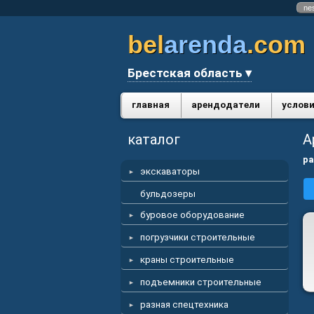
ne
bel
arenda
.com
Брестская область ▾
главная
арендодатели
услови
каталог
А
ра
экскаваторы
бульдозеры
буровое оборудование
погрузчики строительные
краны строительные
подъемники строительные
разная спецтехника