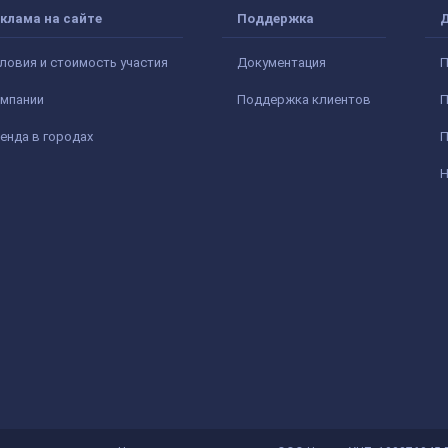
клама на сайте
Поддержка
ловия и стоимость участия
Документация
П
мпании
Поддержка клиентов
П
енда в городах
П
Н