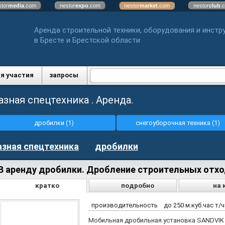
stor
media
.com
nestor
expo
.com
nestor
market
.com
nestor
club
.
Аренда строительной техники, оборудования и инстр
в Бресте и Брестской области
я участия
запросы
азная спецтехника . Аренда.
дробилки (1)
снегоуборочная техника (1)
азная спецтехника
дробилки
В аренду дробилки. Дробление строительных отх
кратко
подробно
на 
производительность
до 250 м.куб.час т/
Мобильная дробильная установка SANDVIK