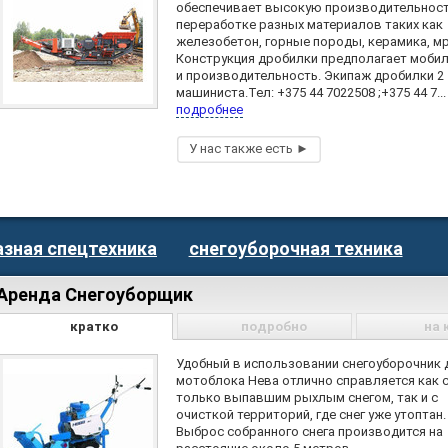
обеспечивает высокую производительност
переработке разных материалов таких как
железобетон, горные породы, керамика, м
Конструкция дробилки предполагает моби
и производительность. Экипаж дробилки 2
машиниста.Тел: +375 44 7022508 ;+375 44 7...
подробнее
азная спецтехника
снегоуборочная техника
Аренда Снегоуборщик
кратко
подробно
на 
Удобный в использовании снегоуборочник 
мотоблока Нева отлично справляется как 
только выпавшим рыхлым снегом, так и с
очисткой территорий, где снег уже утоптан.
Выброс собранного снега производится на