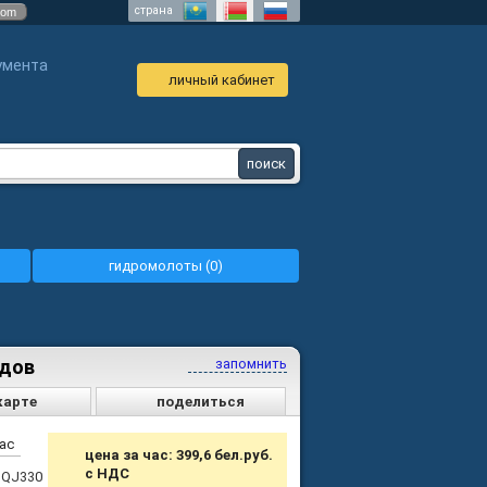
страна
com
умента
личный кабинет
гидромолоты (0)
одов
запомнить
карте
поделиться
час
цена за час: 399,6 бел.руб.
с НДС
 QJ330