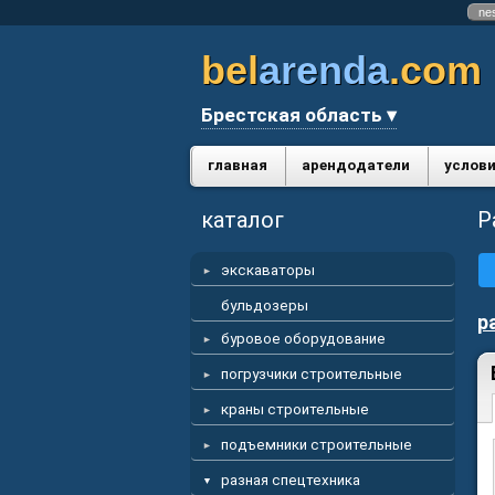
ne
bel
arenda
.com
Брестская область ▾
главная
арендодатели
услови
каталог
Р
экскаваторы
бульдозеры
р
буровое оборудование
погрузчики строительные
краны строительные
подъемники строительные
разная спецтехника