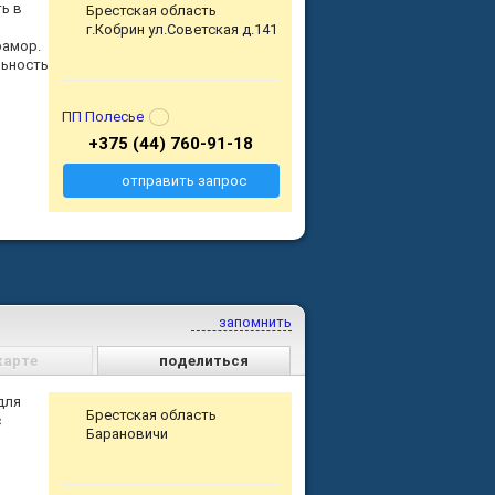
ь в
Брестская область
г.Кобрин ул.Советская д.141
рамор.
льность
ПП Полесье
+375 (44) 760-91-18
отправить запрос
запомнить
карте
поделиться
для
Брестская область
с
Барановичи