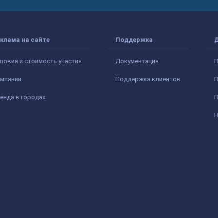
клама на сайте
Поддержка
ловия и стоимость участия
Документация
П
мпании
Поддержка клиентов
П
енда в городах
П
Н