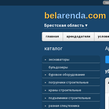
ne
bel
arenda
.com
Брестская область ▾
главная
арендодатели
услови
каталог
А
экскаваторы
бульдозеры
у
буровое оборудование
погрузчики строительные
краны строительные
подъемники строительные
разная спецтехника