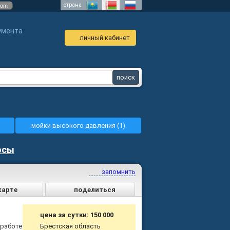
страна
com
умента
личный кабинет
мойки высокого давления (1)
осы
запомнить
карте
поделиться
цена за сутки: 150 000
 работе
Брестская область