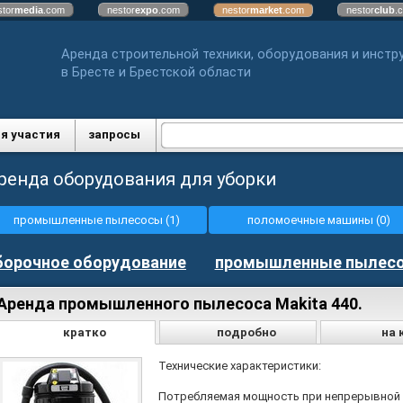
stor
media
.com
nestor
expo
.com
nestor
market
.com
nestor
club
.
Аренда строительной техники, оборудования и инстр
в Бресте и Брестской области
я участия
запросы
ренда оборудования для уборки
промышленные пылесосы (1)
поломоечные машины (0)
борочное оборудование
промышленные пылес
Аренда промышленного пылесоса Makita 440.
кратко
подробно
на 
Технические характеристики:
Потребляемая мощность при непрерывной