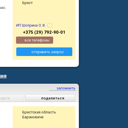
Брест
час.
ИП Шоприна О. В.
+375 (29) 792-90-01
все телефоны
отправить запрос
ния
запомнить
карте
поделиться
Брестская область
Барановичи