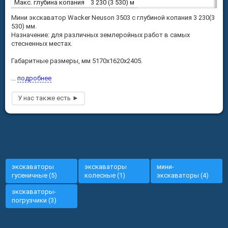
Макс. глубина копания
3 230 (3 530) м
Мини экскаватор Wacker Neuson 3503 с глубиной копания 3 230(3
530) мм.
Назначение: для различных землеройных работ в самых
стесненных местах.
Габаритные размеры, мм 5170x1620x2405.
...
подробнее
экскаваторы
экскаваторы
мини-
гусеничные (5)
колесные (1)
экскаваторы (4)
экскаваторы-
погрузчики (3)