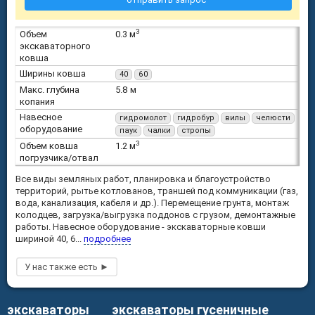
3
Объем
0.3 м
экскаваторного
ковша
Ширины ковша
40
60
Макс. глубина
5.8 м
копания
Навесное
гидромолот
гидробур
вилы
челюсти
оборудование
паук
чалки
стропы
3
Объем ковша
1.2 м
погрузчика/отвал
Все виды земляных работ, планировка и благоустройство
территорий, рытье котлованов, траншей под коммуникации (газ,
вода, канализация, кабеля и др.). Перемещение грунта, монтаж
колодцев, загрузка/выгрузка поддонов с грузом, демонтажные
работы. Навесное оборудование - экскаваторные ковши
шириной 40, 6...
подробнее
экскаваторы
экскаваторы гусеничные