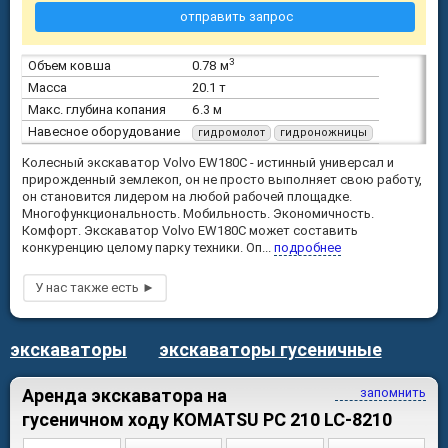
отправить запрос
3
Объем ковша
0.78 м
Масса
20.1 т
Макс. глубина копания
6.3 м
Навесное оборудование
гидромолот
гидроножницы
Колесный экскаватор Volvo EW180C - истинный универсал и
прирожденный землекоп, он не просто выполняет свою работу,
он становится лидером на любой рабочей площадке.
Многофункциональность. Мобильность. Экономичность.
Комфорт. Экскаватор Volvo EW180C может составить
конкуренцию целому парку техники. Оп...
подробнее
экскаваторы
экскаваторы гусеничные
Аренда экскаватора на
запомнить
гусеничном ходу KOMATSU PC 210 LC-8210