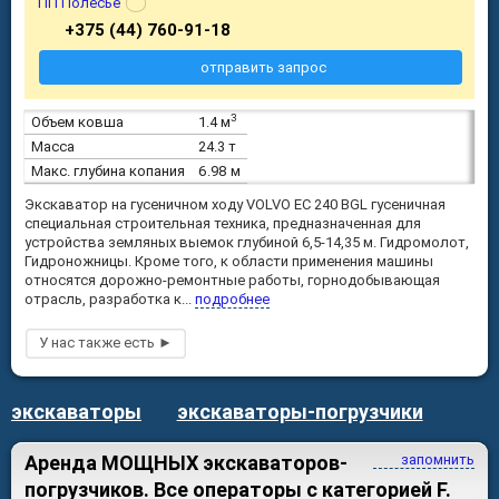
ПП Полесье
+375 (44) 760-91-18
отправить запрос
3
Объем ковша
1.4 м
Масса
24.3 т
Макс. глубина копания
6.98 м
Экскаватор на гусеничном ходу VOLVO EC 240 BGL гусеничная
специальная строительная техника, предназначенная для
устройства земляных выемок глубиной 6,5-14,35 м. Гидромолот,
Гидроножницы. Кроме того, к области применения машины
относятся дорожно-ремонтные работы, горнодобывающая
отрасль, разработка к...
подробнее
экскаваторы
экскаваторы-погрузчики
Аренда МОЩНЫХ экскаваторов-
запомнить
погрузчиков. Все операторы с категорией F.