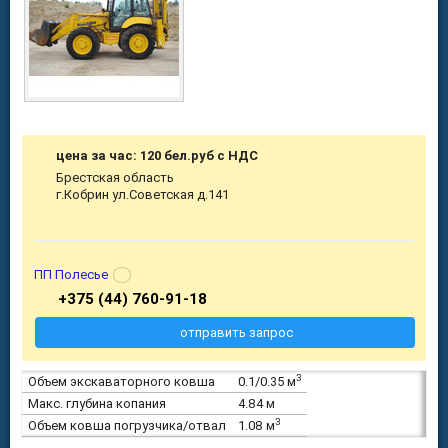
цена за час: 120 бел.руб с НДС
Брестская область
г.Кобрин ул.Советская д.141
ПП Полесье
+375 (44) 760-91-18
отправить запрос
3
Объем экскаваторного ковша
0.1/0.35 м
Макс. глубина копания
4.84 м
3
Объем ковша погрузчика/отвал
1.08 м