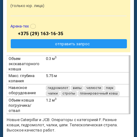
только юр. лица
Арена-тех
+375 (29) 163-16-35
отправить запрос
3
Объем
0.3 м
экскаваторного
ковша
Макс. глубина
5.75 м
копания
Навесное
гидромолот
вилы
челюсти
паук
оборудование
чалки
стропы
планировочный ковш
3
Объем ковша
1.2 м
погрузчика/
отвал
Новые Caterpillar и JCB. Операторы с категорией F. Разные
ковши, гидромолот, чалки, цепи. Телескопическая стрела.
Высокое качество работ.