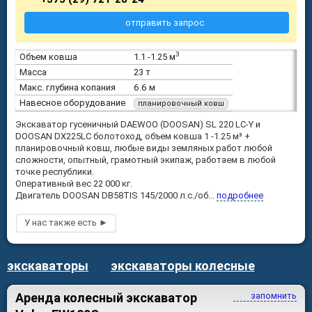
отправить запрос
3
Объем ковша
1.1 -1.25 м
Масса
23 т
Макс. глубина копания
6.6 м
Навесное оборудование
планировочный ковш
Экскаватор гусеничный DAEWOO (DOOSAN) SL 220 LC-Y и
DOOSAN DX225LC болотоход, oбъем ковша 1 -1.25 м³ +
планировочный ковш, любые виды земляных работ любой
сложности, опытный, грамотный экипаж, работаем в любой
точке республики.
Оперативный вес 22 000 кг.
Двигатель DOOSAN DB58TIS 145/2000 л.с./об...
подробнее
экскаваторы
экскаваторы колесные
Аренда колесный экскаватор
запомнить