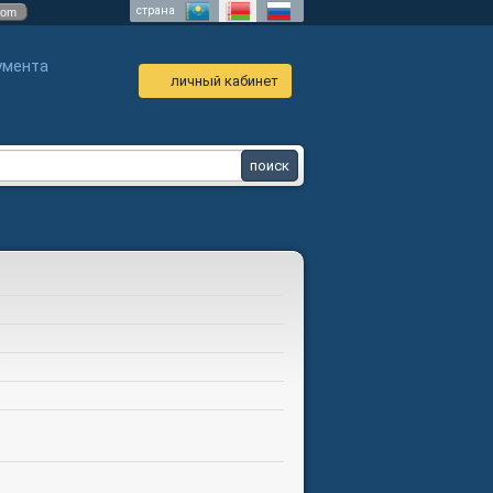
страна
com
умента
личный кабинет
3