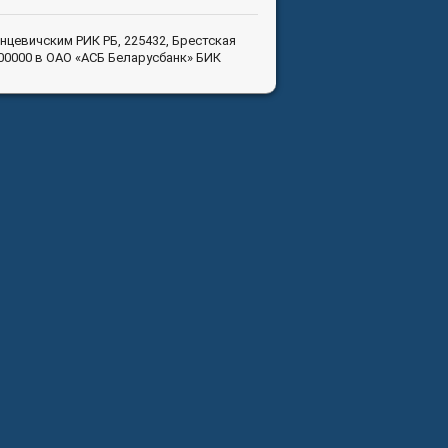
анцевичским РИК РБ, 225432, Брестская
300000 в ОАО «АСБ Беларусбанк» БИК