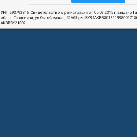
УНП 290792846, Свидетельство о регистрации от 05.03.2015 г. выдано Г
обл., г. Ганцевичи, ул.Октябрьская, 52A63 р\с BY94AKBB30131199800171
AKBBBY21802