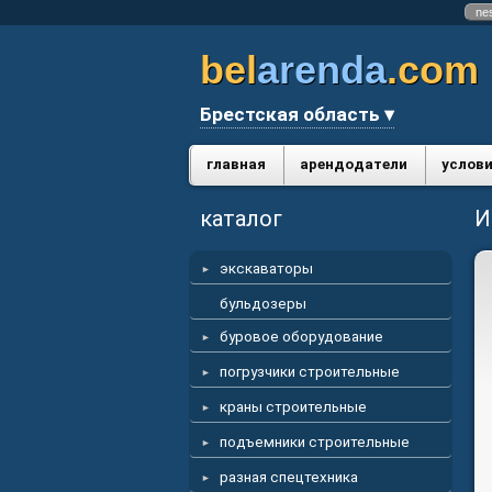
ne
bel
arenda
.com
Брестская область ▾
главная
арендодатели
услови
каталог
И
экскаваторы
бульдозеры
буровое оборудование
погрузчики строительные
краны строительные
подъемники строительные
разная спецтехника