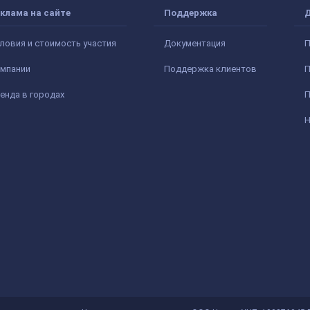
клама на сайте
Поддержка
ловия и стоимость участия
Документация
П
мпании
Поддержка клиентов
П
енда в городах
П
Н