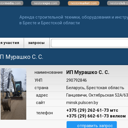
stor
media
.com
nestor
expo
.com
nestor
market
.com
nestor
club
.
Аренда строительной техники, оборудования и инстр
в Бресте и Брестской области
я участия
запросы
П Мурашко С. С.
ИП Мурашко С. С.
наименование
УНП
290792846
страна
Беларусь, Брестская область
адрес
Ганцевичи, Октябрьская 52А/6
сайт
minsk.pulscen.by
+375 (29) 262-61-73 мтс
телефон
+375 (29) 662-61-73 велком
отправить запрос