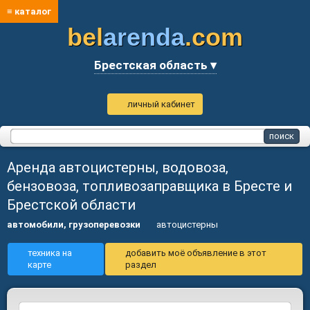
≡ каталог
bel
arenda
.com
Брестская область ▾
личный кабинет
Аренда автоцистерны, водовоза,
бензовоза, топливозаправщика в Бресте и
Брестской области
автомобили, грузоперевозки
автоцистерны
техника на
добавить моё объявление в этот
карте
раздел