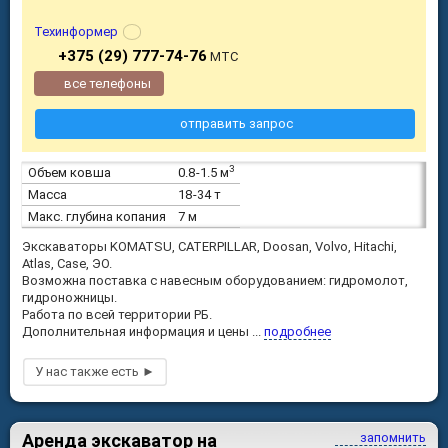
Техинформер
+375 (29) 777-74-76
МТС
все телефоны
отправить запрос
3
Объем ковша
0.8-1.5 м
Масса
18-34 т
Макс. глубина копания
7 м
Экскаваторы KOMATSU, CATERPILLAR, Doosan, Volvo, Hitachi,
Atlas, Case, ЭО.
Возможна поставка с навесным оборудованием: гидромолот,
гидроножницы.
Работа по всей территории РБ.
Дополнительная информация и цены ...
подробнее
Аренда экскаватор на
запомнить