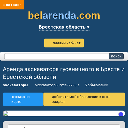
≡ каталог
bel
arenda
.com
Брестская область ▾
личный кабинет
Аренда экскаватора гусеничного в Бресте и
Брестской области
экскаваторы
экскаваторы гусеничные
5 объявлений
техника на
добавить моё объявление в этот
карте
раздел