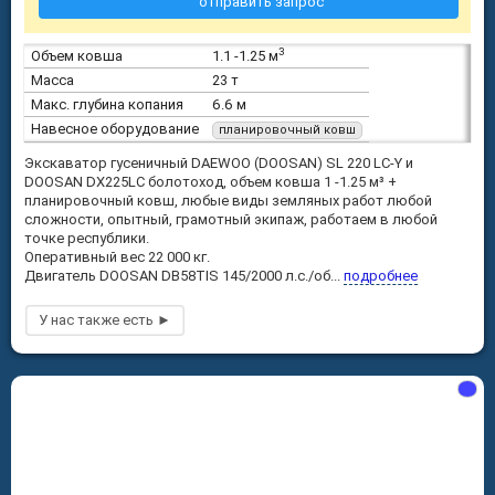
отправить запрос
3
Объем ковша
1.1 -1.25 м
Масса
23 т
Макс. глубина копания
6.6 м
Навесное оборудование
планировочный ковш
Экскаватор гусеничный DAEWOO (DOOSAN) SL 220 LC-Y и
DOOSAN DX225LC болотоход, oбъем ковша 1 -1.25 м³ +
планировочный ковш, любые виды земляных работ любой
сложности, опытный, грамотный экипаж, работаем в любой
точке республики.
Оперативный вес 22 000 кг.
Двигатель DOOSAN DB58TIS 145/2000 л.с./об...
подробнее