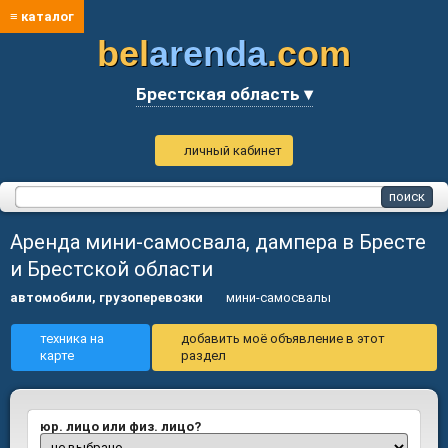
≡ каталог
bel
arenda
.com
Брестская область ▾
личный кабинет
Аренда мини-самосвала, дампера в Бресте
и Брестской области
автомобили, грузоперевозки
мини-самосвалы
техника на
добавить моё объявление в этот
карте
раздел
юр. лицо или физ. лицо?