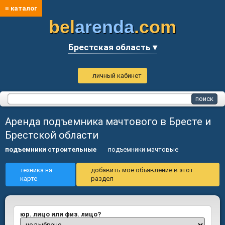
≡ каталог
bel
arenda
.com
Брестская область ▾
личный кабинет
Аренда подъемника мачтового в Бресте и
Брестской области
подъемники строительные
подъемники мачтовые
техника на
добавить моё объявление в этот
карте
раздел
юр. лицо или физ. лицо?