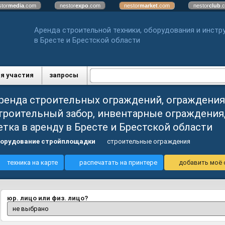
stor
media
.com
nestor
expo
.com
nestor
market
.com
nestor
club
.
Аренда строительной техники, оборудования и инстр
в Бресте и Брестской области
я участия
запросы
ренда строительных ограждений, ограждения
троительный забор, инвентарные ограждения
етка в аренду в Бресте и Брестской области
орудование стройплощадки
строительные ограждения
техника на карте
распечатать на принтере
добавить моё 
юр. лицо или физ. лицо?