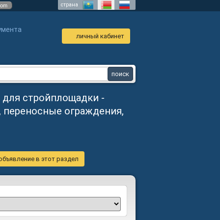
страна
com
умента
личный кабинет
 для стройплощадки -
, переносные ограждения,
объявление в этот раздел