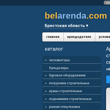
ne
bel
arenda
.com
Брестская область ▾
главная
арендодатели
услови
каталог
А
с
экскаваторы
с
бульдозеры
об
буровое оборудование
погрузчики строительные
краны строительные
подъемники строительные
разная спецтехника