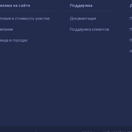
клама на сайте
Поддержка
ловия и стоимость участия
Документация
П
мпании
Поддержка клиентов
П
енда в городах
П
Н